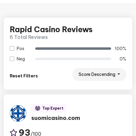
Rapid Casino Reviews
6 Total Reviews
Pos
100%
Neg
0%
Score Descending
Reset Filters
Top Expert
suomicasino.com
93
/100