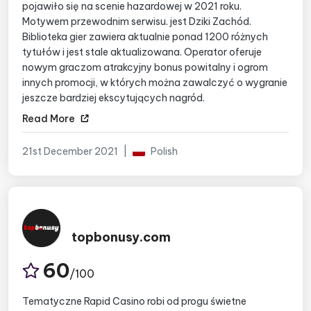
pojawiło się na scenie hazardowej w 2021 roku.
Motywem przewodnim serwisu. jest Dziki Zachód.
Biblioteka gier zawiera aktualnie ponad 1200 różnych
tytułów i jest stale aktualizowana. Operator oferuje
nowym graczom atrakcyjny bonus powitalny i ogrom
innych promocji, w których można zawalczyć o wygranie
jeszcze bardziej ekscytujących nagród.
Read More
21st December 2021
|
Polish
topbonusy.com
60
/100
Tematyczne Rapid Casino robi od progu świetne