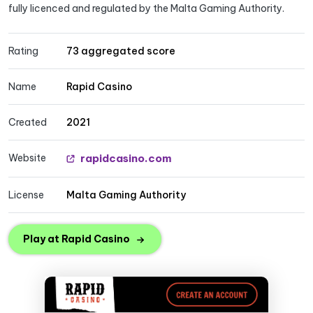
fully licenced and regulated by the Malta Gaming Authority.
Rating
73 aggregated score
Name
Rapid Casino
Created
2021
Website
rapidcasino.com
License
Malta Gaming Authority
Play at Rapid Casino