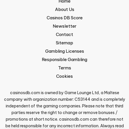
Home
About Us
Casinos DB Score
Newsletter
Contact
Sitemap
Gambling Licenses
Responsible Gambling
Terms
Cookies
casinosdb.com is owned by Game Lounge Ltd, a Maltese
company with organization number: C53144 and is completely
independent of the gaming companies. Please note that third
parties reserve the right to change or remove bonuses /
promotions at short notice. casinosdb.com can therefore not
be held responsible for any incorrect information. Always read