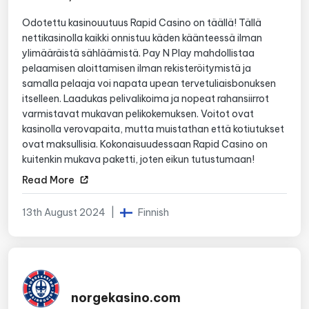
Odotettu kasinouutuus Rapid Casino on täällä! Tällä
nettikasinolla kaikki onnistuu käden käänteessä ilman
ylimääräistä sähläämistä. Pay N Play mahdollistaa
pelaamisen aloittamisen ilman rekisteröitymistä ja
samalla pelaaja voi napata upean tervetuliaisbonuksen
itselleen. Laadukas pelivalikoima ja nopeat rahansiirrot
varmistavat mukavan pelikokemuksen. Voitot ovat
kasinolla verovapaita, mutta muistathan että kotiutukset
ovat maksullisia. Kokonaisuudessaan Rapid Casino on
kuitenkin mukava paketti, joten eikun tutustumaan!
Read More
13th August 2024
|
Finnish
norgekasino.com