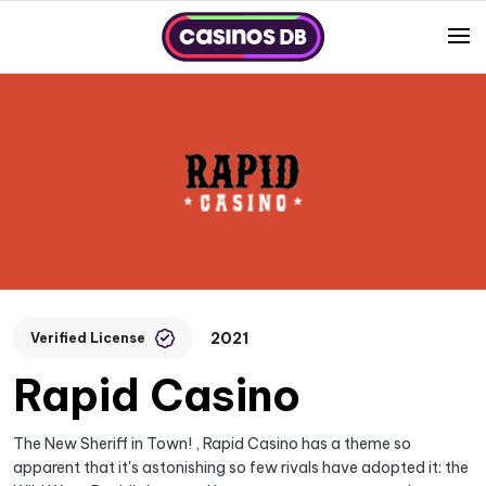
2021
Verified License
Rapid Casino
The New Sheriff in Town! , Rapid Casino has a theme so
apparent that it's astonishing so few rivals have adopted it: the