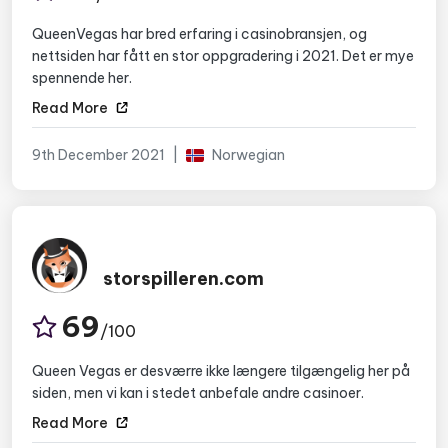
QueenVegas har bred erfaring i casinobransjen, og
nettsiden har fått en stor oppgradering i 2021. Det er mye
spennende her.
Read More
9th December 2021
|
Norwegian
storspilleren.com
69
/100
Queen Vegas er desværre ikke længere tilgængelig her på
siden, men vi kan i stedet anbefale andre casinoer.
Read More