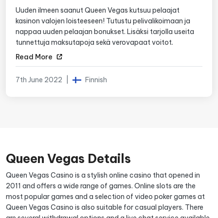
Uuden ilmeen saanut Queen Vegas kutsuu pelaajat
kasinon valojen loisteeseen! Tutustu pelivalikoimaan ja
nappaa uuden pelaajan bonukset. Lisäksi tarjolla useita
tunnettuja maksutapoja sekä verovapaat voitot.
Read More
7th June 2022
|
Finnish
Queen Vegas Details
Queen Vegas Casino is a stylish online casino that opened in
2011 and offers a wide range of games. Online slots are the
most popular games and a selection of video poker games at
Queen Vegas Casino is also suitable for casual players. There