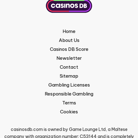
Home
About Us
Casinos DB Score
Newsletter
Contact
Sitemap
Gambling Licenses
Responsible Gambling
Terms
Cookies
casinosdb.com is owned by Game Lounge Ltd, a Maltese
company with organization number: C53144 and is completely