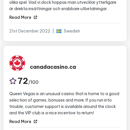
olika spel. Vad vi dock hoppas man utvecklar ytterligare
är direkta insättningar och snabbare utbetalningar.
Read More
21st December 2022
|
Swedish
canadacasino.ca
72
/100
Queen Vegas is an unusual casino that is home to a good
selection of games, bonuses and more. If you run into
trouble, customer support is available around the clock
and the VIP club is a nice incentive to return!
Read More