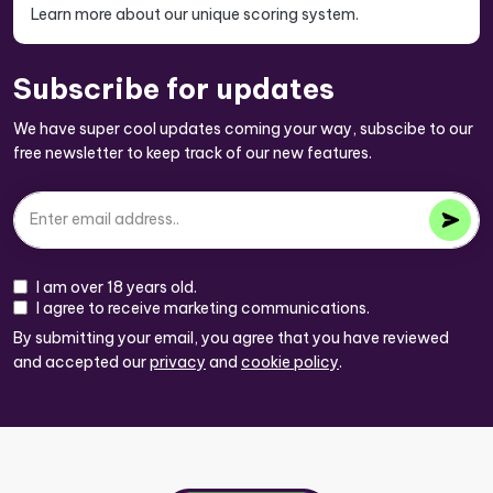
Learn more about our unique scoring system.
Subscribe for updates
We have super cool updates coming your way, subscibe to our
free newsletter to keep track of our new features.
I am over 18 years old.
I agree to receive marketing communications.
By submitting your email, you agree that you have reviewed
and accepted our
privacy
and
cookie policy
.