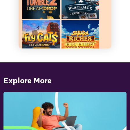
Explore More