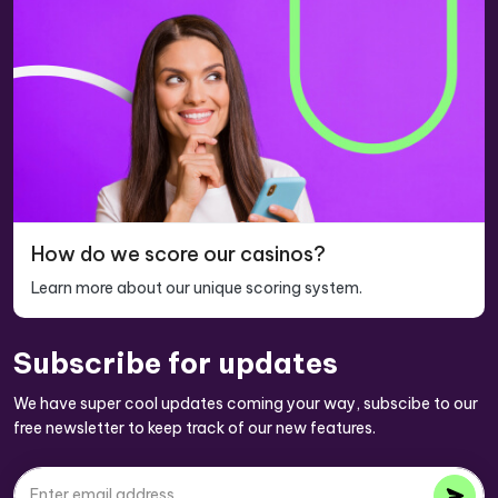
How do we score our casinos?
Learn more about our unique scoring system.
Subscribe for updates
We have super cool updates coming your way, subscibe to our
free newsletter to keep track of our new features.