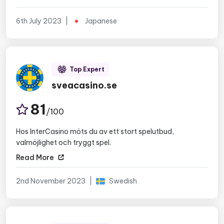
6th July 2023
|
Japanese
Top Expert
sveacasino.se
81
/100
Hos InterCasino möts du av ett stort spelutbud,
valmöjlighet och tryggt spel.
Read More
2nd November 2023
|
Swedish