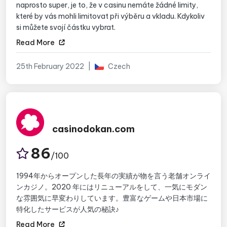
naprosto super, je to, že v casinu nemáte žádné limity,
které by vás mohli limitovat při výběru a vkladu. Kdykoliv
si můžete svojí částku vybrat.
Read More
25th February 2022
|
Czech
casinodokan.com
86
/100
1994年からオープンした長年の実績が物を言う老舗オンライ
ンカジノ。2020 年にはリニューアルをして、一気にモダン
な雰囲気に早変わりしています。豊富なゲームや日本市場に
特化したサービスが人気の秘訣♪
Read More