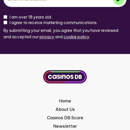
I am over 18 years old.
I agree to receive marketing communications.
By submitting your email, you agree that you have reviewed
and accepted our
privacy
and
cookie policy
.
Home
About Us
Casinos DB Score
Newsletter