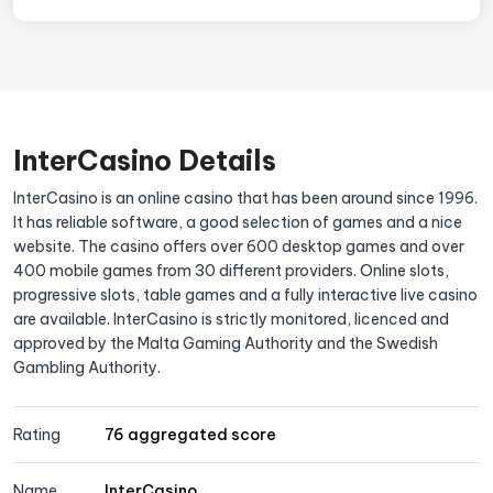
InterCasino Details
InterCasino is an online casino that has been around since 1996.
It has reliable software, a good selection of games and a nice
website. The casino offers over 600 desktop games and over
400 mobile games from 30 different providers. Online slots,
progressive slots, table games and a fully interactive live casino
are available. InterCasino is strictly monitored, licenced and
approved by the Malta Gaming Authority and the Swedish
Gambling Authority.
Rating
76 aggregated score
Name
InterCasino