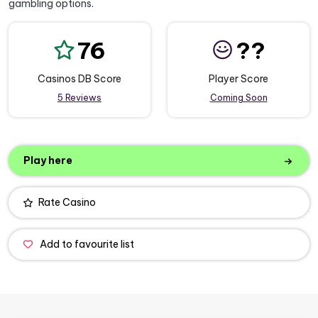
gambling options.
76
??
Casinos DB Score
Player Score
5 Reviews
Coming Soon
Play here
Rate Casino
Add to favourite list