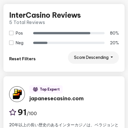
InterCasino Reviews
5 Total Reviews
Pos
80%
Neg
20%
Score Descending
Reset Filters
Top Expert
japanesecasino.com
91
/100
20年以上の長い歴史のあるインターカジノは、ベラジョンと