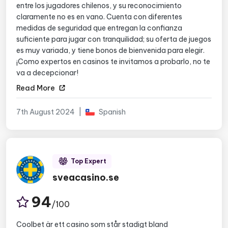
entre los jugadores chilenos, y su reconocimiento
claramente no es en vano. Cuenta con diferentes
medidas de seguridad que entregan la confianza
suficiente para jugar con tranquilidad; su oferta de juegos
es muy variada, y tiene bonos de bienvenida para elegir.
¡Como expertos en casinos te invitamos a probarlo, no te
va a decepcionar!
Read More
7th August 2024
|
Spanish
Top Expert
sveacasino.se
94
/100
Coolbet är ett casino som står stadigt bland