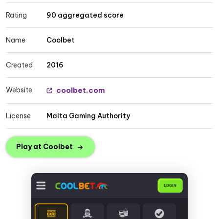
Rating
90 aggregated score
Name
Coolbet
Created
2016
Website
coolbet.com
License
Malta Gaming Authority
Play at Coolbet