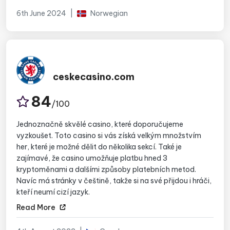
6th June 2024
|
Norwegian
ceskecasino.com
84
/100
Jednoznačně skvělé casino, které doporučujeme
vyzkoušet. Toto casino si vás získá velkým množstvím
her, které je možné dělit do několika sekcí. Také je
zajímavé, že casino umožňuje platbu hned 3
kryptoměnami a dalšími způsoby platebních metod.
Navíc má stránky v češtině, takže si na své přijdou i hráči,
kteří neumí cizí jazyk.
Read More