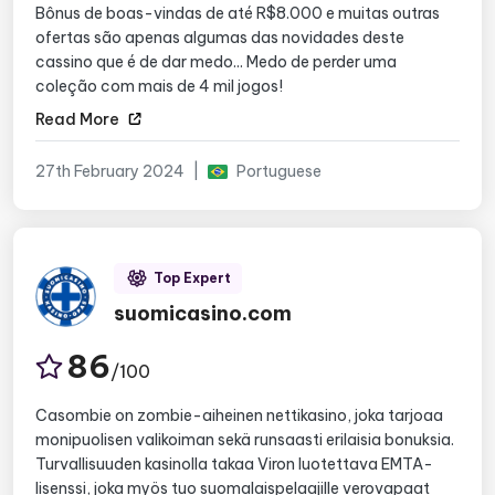
Bônus de boas-vindas de até R$8.000 e muitas outras
ofertas são apenas algumas das novidades deste
cassino que é de dar medo... Medo de perder uma
coleção com mais de 4 mil jogos!
Read More
27th February 2024
|
Portuguese
Top Expert
suomicasino.com
86
/100
Casombie on zombie-aiheinen nettikasino, joka tarjoaa
monipuolisen valikoiman sekä runsaasti erilaisia bonuksia.
Turvallisuuden kasinolla takaa Viron luotettava EMTA-
lisenssi, joka myös tuo suomalaispelaajille verovapaat