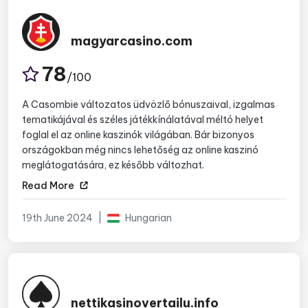
magyarcasino.com
78
/100
A Casombie változatos üdvözlő bónuszaival, izgalmas
tematikájával és széles játékkínálatával méltó helyet
foglal el az online kaszinók világában. Bár bizonyos
országokban még nincs lehetőség az online kaszinó
meglátogatására, ez később változhat.
Read More
19th June 2024
|
Hungarian
nettikasinovertailu.info