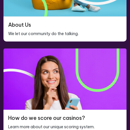
About Us
We let our community do the talking.
How do we score our casinos?
Learn more about our unique scoring system.