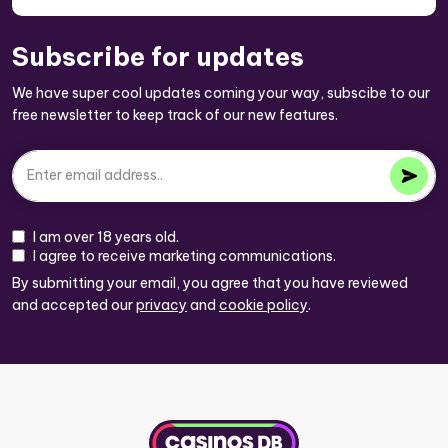
Subscribe for updates
We have super cool updates coming your way, subscibe to our
free newsletter to keep track of our new features.
I am over 18 years old.
I agree to receive marketing communications.
By submitting your email, you agree that you have reviewed
and accepted our
privacy
and
cookie policy
.