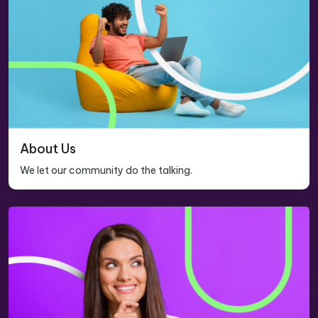
About Us
We let our community do the talking.