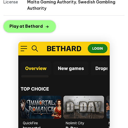
License
Malta Gaming Authority, Swedish Gambling
Authority
Play at Bethard