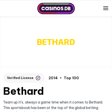
2014
•
Top 100
Verified License
Bethard
Team up it's, always a game time when it comes to Bethard.
This sportsbook has been at the top of the global betting