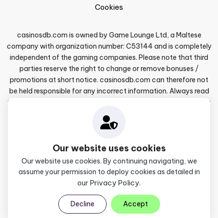
Cookies
casinosdb.com is owned by Game Lounge Ltd, a Maltese
company with organization number: C53144 and is completely
independent of the gaming companies. Please note that third
parties reserve the right to change or remove bonuses /
promotions at short notice. casinosdb.com can therefore not
be held responsible for any incorrect information. Always read
the terms and conditions of the bonus at each casino carefully
before playing.
Our website uses cookies
Our website use cookies. By continuing navigating, we
assume your permission to deploy cookies as detailed in
Privacy Policy
our
.
© 2026 casinosdb.com
Decline
Accept