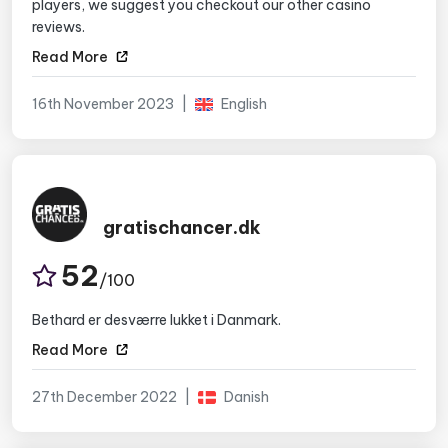
players, we suggest you checkout our other casino
reviews.
Read More
16th November 2023
|
English
gratischancer.dk
52
/100
Bethard er desværre lukket i Danmark.
Read More
27th December 2022
|
Danish