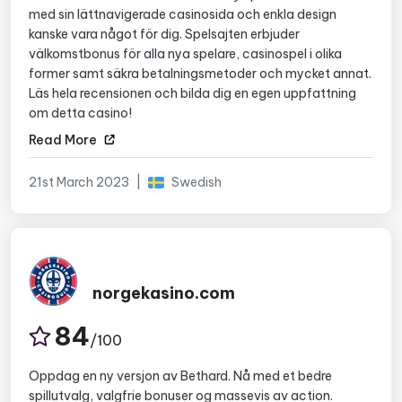
med sin lättnavigerade casinosida och enkla design
kanske vara något för dig. Spelsajten erbjuder
välkomstbonus för alla nya spelare, casinospel i olika
former samt säkra betalningsmetoder och mycket annat.
Läs hela recensionen och bilda dig en egen uppfattning
om detta casino!
Read More
21st March 2023
|
Swedish
norgekasino.com
84
/100
Oppdag en ny versjon av Bethard. Nå med et bedre
spillutvalg, valgfrie bonuser og massevis av action.